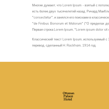
Многие думают, что Lorem Ipsum - взятый с потолка
есть более двух тысячелетий назад. Ричард МакКл
"consectetur", и занялся его поисками в классичес
"de Finibus Bonorum et Malorum" ("О пределах доб
Первая строка Lorem Ipsum, "Lorem ipsum dolor sit 
Классический текст Lorem Ipsum, используемый с X
перевод, сделанный H. Rackham, 1914 год.