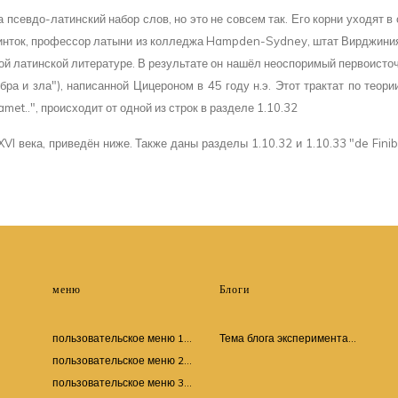
 псевдо-латинский набор слов, но это не совсем так. Его корни уходят в 
инток, профессор латыни из колледжа Hampden-Sydney, штат Вирджиния,
кой латинской литературе. В результате он нашёл неоспоримый первоисточ
ра и зла"), написанной Цицероном в 45 году н.э. Этот трактат по теор
amet..", происходит от одной из строк в разделе 1.10.32
VI века, приведён ниже. Также даны разделы 1.10.32 и 1.10.33 "de Fin
меню
Блоги
пользовательское меню 1...
Тема блога эксперимента...
пользовательское меню 2...
пользовательское меню 3...