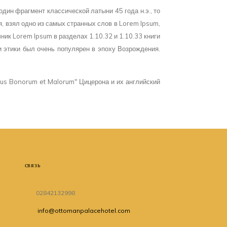
один фрагмент классической латыни 45 года н.э., то
 взял одно из самых странных слов в Lorem Ipsum,
ник Lorem Ipsum в разделах 1.10.32 и 1.10.33 книги
ии этики был очень популярен в эпоху Возрождения.
ibus Bonorum et Malorum" Цицерона и их английский
связь
02842132998
info@ottomanpalacehotel.com