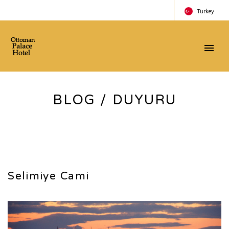
Turkey
Turkey
England
Russian
BLOG / DUYURU
Selimiye Cami